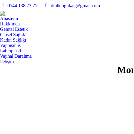
0544 138 73 75
dralidogukan@gmail.com
Anasayfa
Hakkımda
Genital Estetik
Cinsel Sağlık
Kadın Sağlığı
Vajinismus
Labioplasti
Vajinal Daraltma
İletişim
Mon