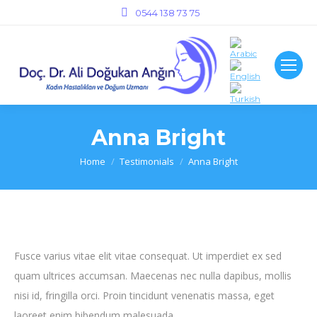
0544 138 73 75
Anna Bright
You are here:
Home
Testimonials
Anna Bright
Fusce varius vitae elit vitae consequat. Ut imperdiet ex sed
quam ultrices accumsan. Maecenas nec nulla dapibus, mollis
nisi id, fringilla orci. Proin tincidunt venenatis massa, eget
laoreet enim bibendum malesuada.